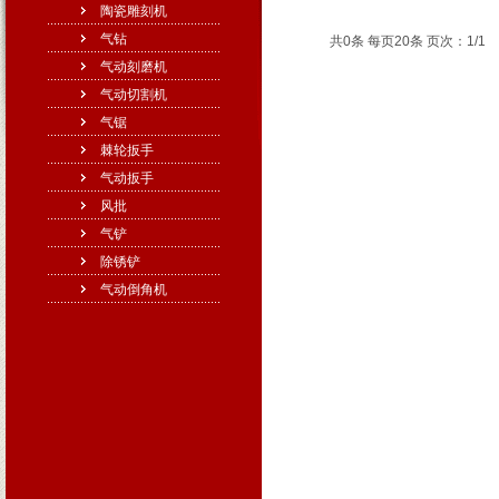
陶瓷雕刻机
气钻
共0条 每页20条 页次：1/1
气动刻磨机
气动切割机
气锯
棘轮扳手
气动扳手
风批
气铲
除锈铲
气动倒角机