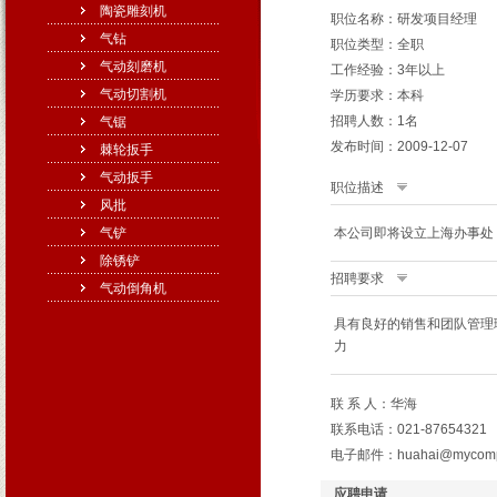
陶瓷雕刻机
职位名称：研发项目经理
气钻
职位类型：全职
气动刻磨机
工作经验：3年以上
气动切割机
学历要求：本科
招聘人数：1名
气锯
发布时间：2009-12-07
棘轮扳手
气动扳手
职位描述
风批
气铲
本公司即将设立上海办事处
除锈铲
招聘要求
气动倒角机
具有良好的销售和团队管理
力
联 系 人：华海
联系电话：021-87654321
电子邮件：huahai@mycomp
应聘申请