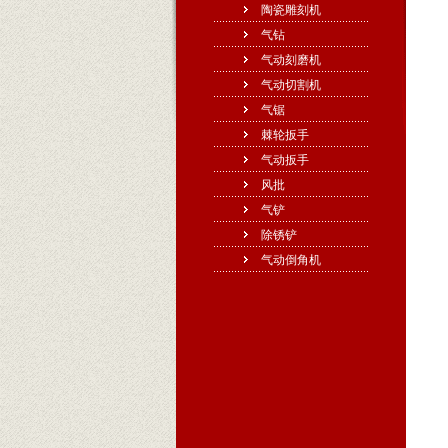
陶瓷雕刻机
气钻
气动刻磨机
气动切割机
气锯
棘轮扳手
气动扳手
风批
气铲
除锈铲
气动倒角机