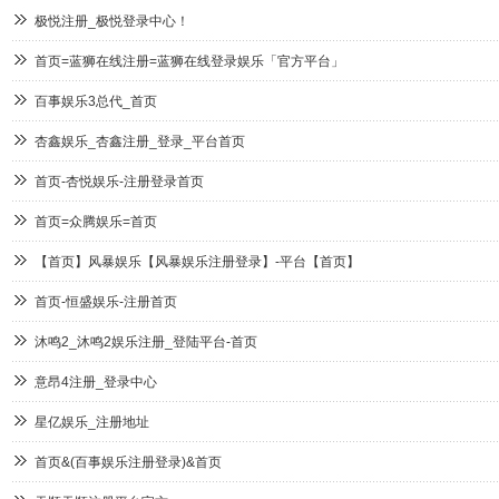
极悦注册_极悦登录中心！
首页=蓝狮在线注册=蓝狮在线登录娱乐「官方平台」
百事娱乐3总代_首页
杏鑫娱乐_杏鑫注册_登录_平台首页
首页-杏悦娱乐-注册登录首页
首页=众腾娱乐=首页
【首页】风暴娱乐【风暴娱乐注册登录】-平台【首页】
首页-恒盛娱乐-注册首页
沐鸣2_沐鸣2娱乐注册_登陆平台-首页
意昂4注册_登录中心
星亿娱乐_注册地址
首页&(百事娱乐注册登录)&首页